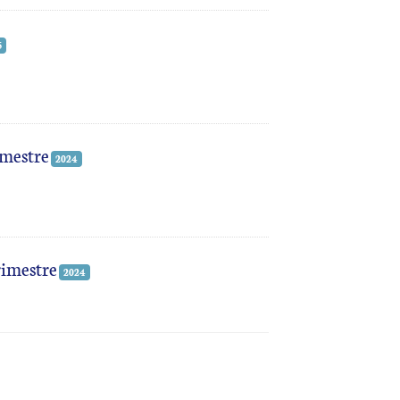
5
imestre
2024
rimestre
2024