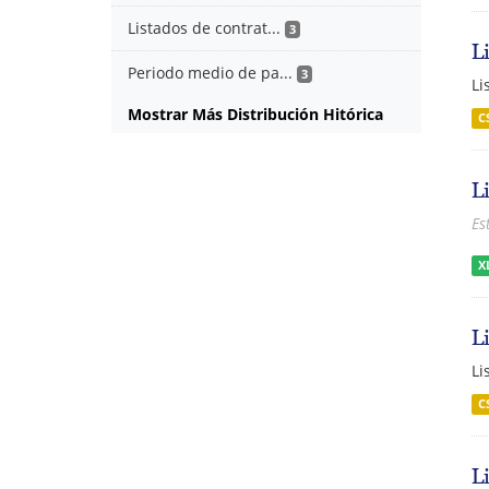
Listados de contrat...
3
L
Periodo medio de pa...
3
Li
Mostrar Más Distribución Hitórica
C
L
Es
X
L
Li
C
L