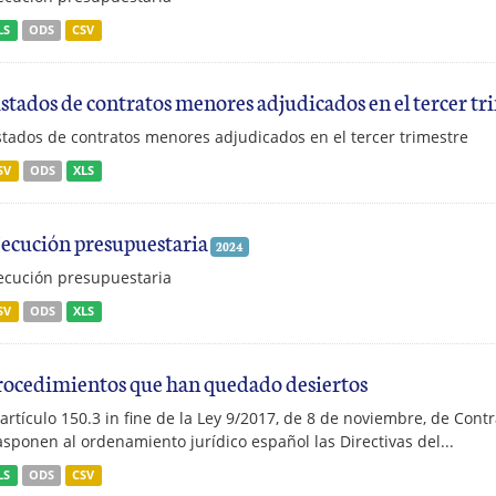
LS
ODS
CSV
istados de contratos menores adjudicados en el tercer tr
stados de contratos menores adjudicados en el tercer trimestre
SV
ODS
XLS
jecución presupuestaria
2024
ecución presupuestaria
SV
ODS
XLS
rocedimientos que han quedado desiertos
 artículo 150.3 in fine de la Ley 9/2017, de 8 de noviembre, de Contr
asponen al ordenamiento jurídico español las Directivas del...
LS
ODS
CSV