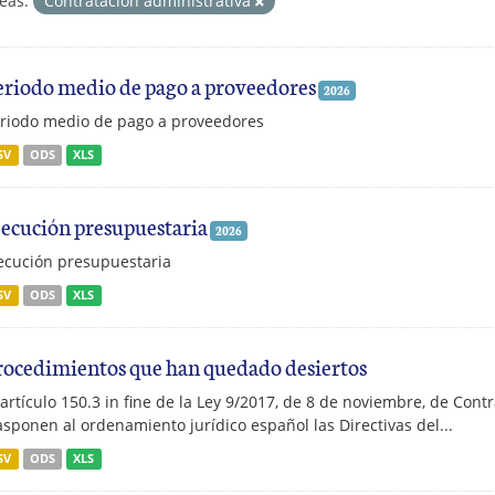
eas:
Contratación administrativa
eriodo medio de pago a proveedores
2026
riodo medio de pago a proveedores
SV
ODS
XLS
jecución presupuestaria
2026
ecución presupuestaria
SV
ODS
XLS
rocedimientos que han quedado desiertos
 artículo 150.3 in fine de la Ley 9/2017, de 8 de noviembre, de Contr
asponen al ordenamiento jurídico español las Directivas del...
SV
ODS
XLS