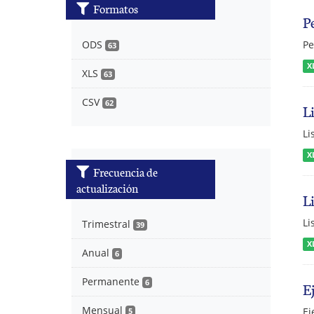
Formatos
P
Pe
ODS
63
X
XLS
63
CSV
62
L
Li
X
Frecuencia de
actualización
L
Li
Trimestral
39
X
Anual
6
Permanente
6
E
Mensual
Ej
5