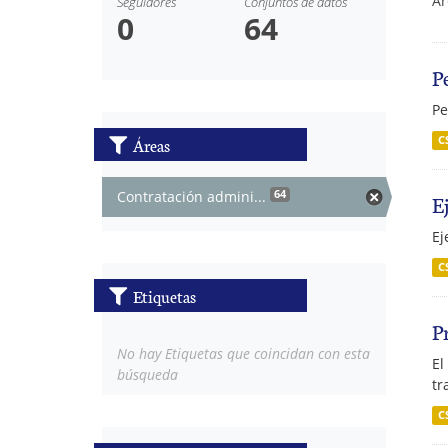
Ár
Seguidores
Conjuntos de datos
0
64
P
Pe
Áreas
C
Contratación admini...
64
E
Ej
C
Etiquetas
P
No hay Etiquetas que coincidan con esta
El
búsqueda
tr
C