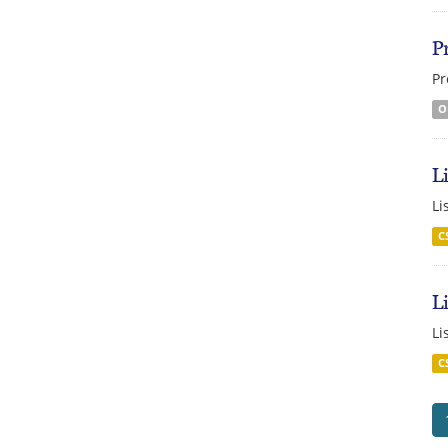
P
Pr
O
L
Li
C
L
Li
C