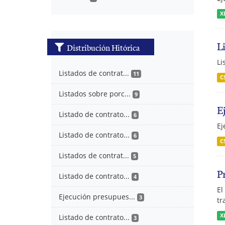
X
L
Distribución Hitórica
Li
Listados de contrat...
11
C
Listados sobre porc...
9
E
Listado de contrato...
6
Ej
Listado de contrato...
6
C
Listados de contrat...
5
P
Listado de contrato...
4
El
Ejecución presupues...
3
tr
X
Listado de contrato...
3