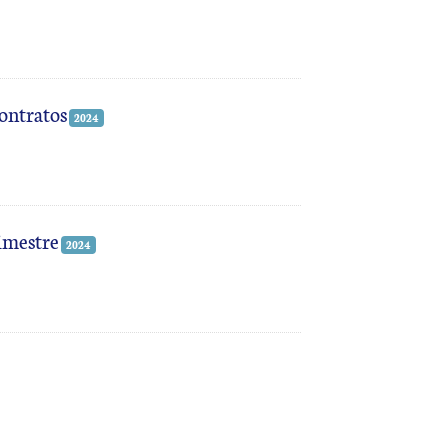
contratos
2024
rimestre
2024