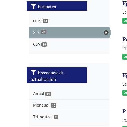
E
Formatos
Es
ODS
X
24
XLS
24
P
CSV
19
Pr
X
Frecuencia de
E
actualización
Es
X
Anual
11
Mensual
10
P
Trimestral
2
Pe