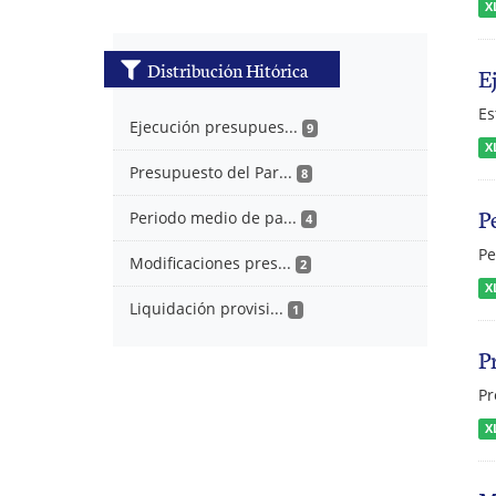
X
Distribución Hitórica
E
Es
Ejecución presupues...
9
X
Presupuesto del Par...
8
P
Periodo medio de pa...
4
Pe
Modificaciones pres...
2
X
Liquidación provisi...
1
P
Pr
X