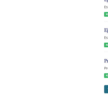
Es
X
E
Es
X
P
Pr
X