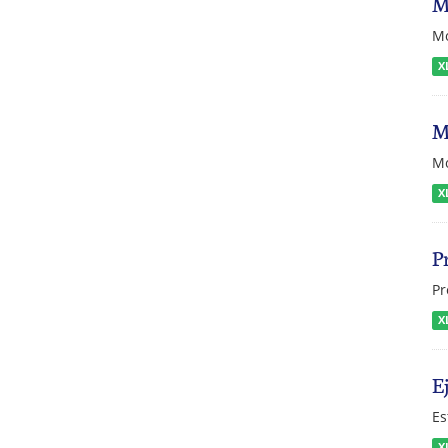
M
Mo
X
M
Mo
X
P
Pr
X
E
Es
X