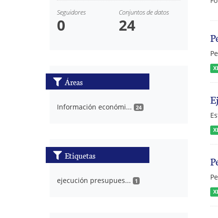
Fo
Seguidores
Conjuntos de datos
0
24
P
Pe
X
Áreas
E
Información económi...
24
Es
X
Etiquetas
P
Pe
ejecución presupues...
1
X