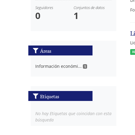
Di
Seguidores
Conjuntos de datos
Fo
0
1
L
Li
Áreas
X
Información económi...
1
Etiquetas
No hay Etiquetas que coincidan con esta
búsqueda