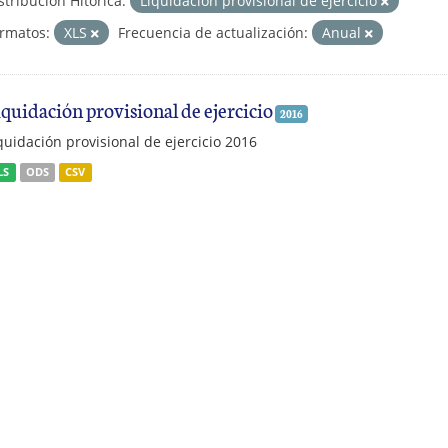
stribución Hitórica:
Liquidación provisional de ejercicio
rmatos:
XLS
Frecuencia de actualización:
Anual
iquidación provisional de ejercicio
2016
quidación provisional de ejercicio 2016
LS
ODS
CSV