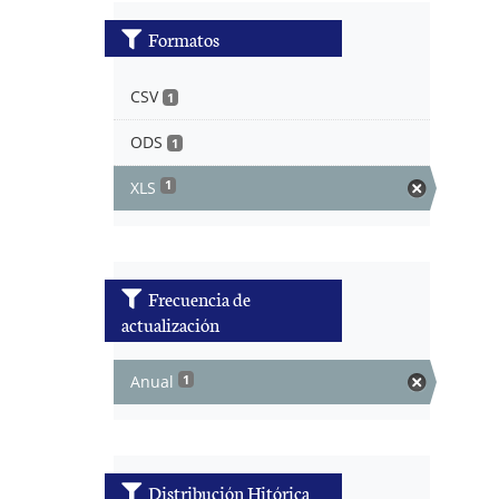
Formatos
CSV
1
ODS
1
XLS
1
Frecuencia de
actualización
Anual
1
Distribución Hitórica