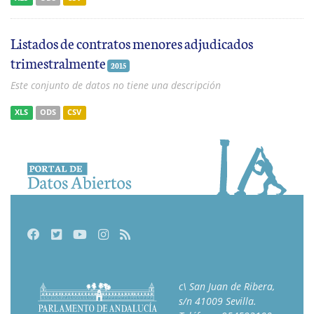
Listados de contratos menores adjudicados
trimestralmente
2015
Este conjunto de datos no tiene una descripción
XLS
ODS
CSV
Facebook
Twitter
Youtube
Instagram
RSS
c\ San Juan de Ribera,
s/n 41009 Sevilla.