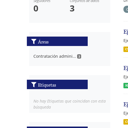
Di
Seguidores
Conjuntos de datos
0
3
E
Ej
Áreas
C
Contratación admini...
3
E
Ej
Etiquetas
X
No hay Etiquetas que coincidan con esta
E
búsqueda
Ej
C