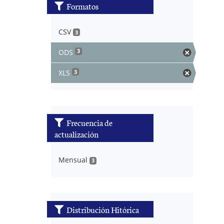
Formatos
CSV
3
ODS
3
XLS
3
Frecuencia de
actualización
Mensual
3
Distribución Hitórica