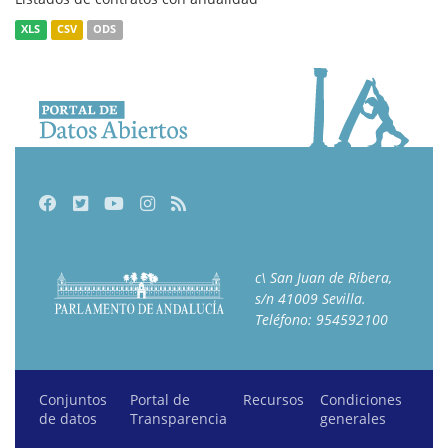
XLS
CSV
ODS
Facebook
Twitter
Youtube
Instagram
RSS
c\ San Juan de Ribera,
s/n 41009 Sevilla.
Teléfono: 954592100
Conjuntos
Portal de
Recursos
Condiciones
de datos
Transparencia
generales