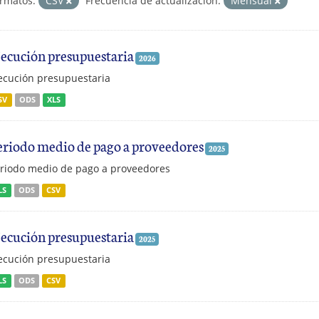
rmatos:
CSV
Frecuencia de actualización:
Mensual
jecución presupuestaria
2026
ecución presupuestaria
SV
ODS
XLS
eriodo medio de pago a proveedores
2025
riodo medio de pago a proveedores
LS
ODS
CSV
jecución presupuestaria
2025
ecución presupuestaria
LS
ODS
CSV