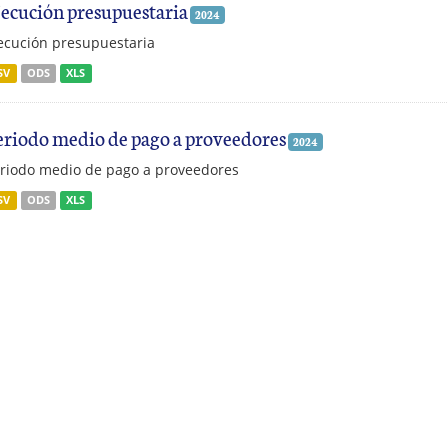
jecución presupuestaria
2024
ecución presupuestaria
SV
ODS
XLS
eriodo medio de pago a proveedores
2024
riodo medio de pago a proveedores
SV
ODS
XLS