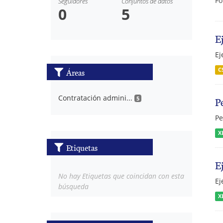
Fo
Seguidores
Conjuntos de datos
0
5
E
Ej
Áreas
C
Contratación admini...
P
5
Pe
X
Etiquetas
E
No hay Etiquetas que coincidan con esta
Ej
búsqueda
X