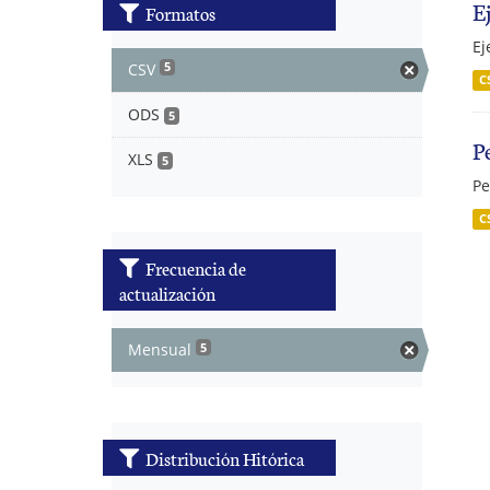
E
Formatos
Ej
CSV
5
C
ODS
5
P
XLS
5
Pe
C
Frecuencia de
actualización
Mensual
5
Distribución Hitórica