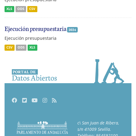
XLS
ODS
CSV
Ejecución presupuestaria
2024
Ejecución presupuestaria
CSV
ODS
XLS
Facebook
Twitter
Youtube
Instagram
RSS
c\ San Juan de Ribera,
s/n 41009 Sevilla.
Teléfono: 954592100