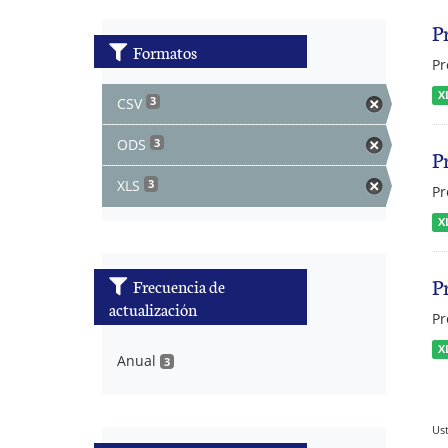
P
Formatos
Pr
X
CSV
3
ODS
3
P
XLS
3
Pr
X
P
Frecuencia de
actualización
Pr
X
Anual
3
Ust