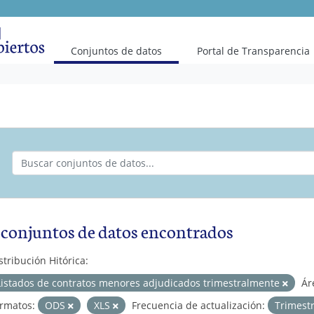
(current)
Conjuntos de datos
Portal de Transparencia
 conjuntos de datos encontrados
stribución Hitórica:
Listados de contratos menores adjudicados trimestralmente
Ár
rmatos:
ODS
XLS
Frecuencia de actualización:
Trimest