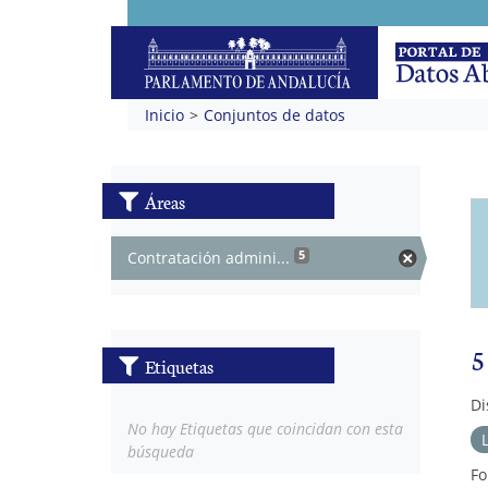
Inicio
Conjuntos de datos
Áreas
Contratación admini...
5
5
Etiquetas
Di
No hay Etiquetas que coincidan con esta
búsqueda
Fo