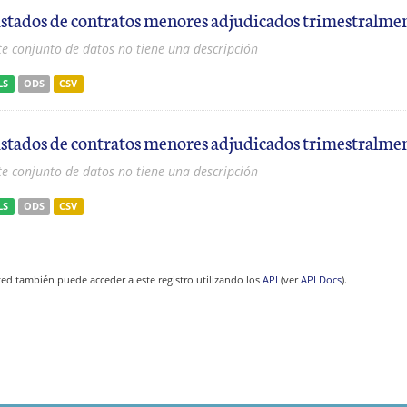
istados de contratos menores adjudicados trimestralme
te conjunto de datos no tiene una descripción
LS
ODS
CSV
istados de contratos menores adjudicados trimestralme
te conjunto de datos no tiene una descripción
LS
ODS
CSV
ed también puede acceder a este registro utilizando los
API
(ver
API Docs
).