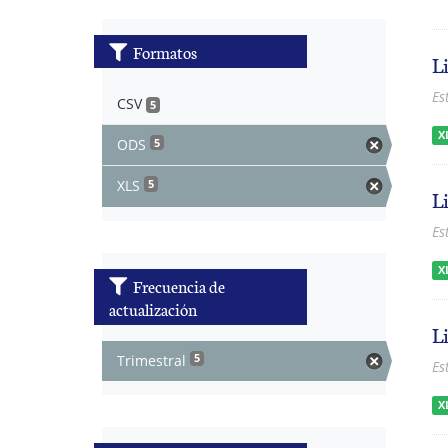
Formatos
L
Es
CSV
5
X
ODS
5
XLS
5
L
Es
X
Frecuencia de
actualización
L
Trimestral
5
Es
X