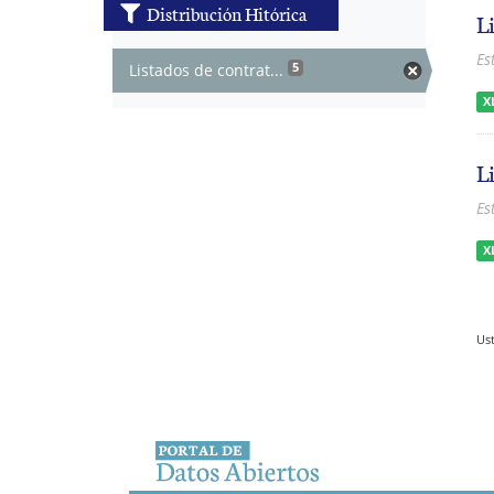
Distribución Hitórica
L
Es
Listados de contrat...
5
X
L
Es
X
Ust