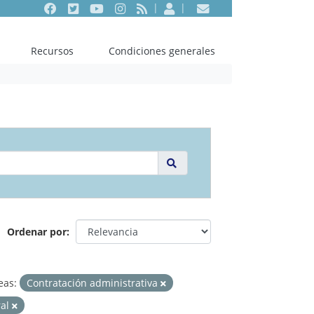
Facebook
Twitter
Youtube
Instagram
RSS
Entrar
Contacto
Recursos
Condiciones generales
Ordenar por
eas:
Contratación administrativa
ral