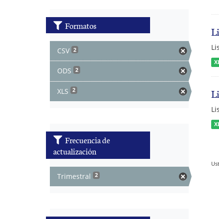
Formatos
L
Li
CSV
2
X
ODS
2
XLS
L
2
Li
X
Frecuencia de
actualización
Ust
Trimestral
2