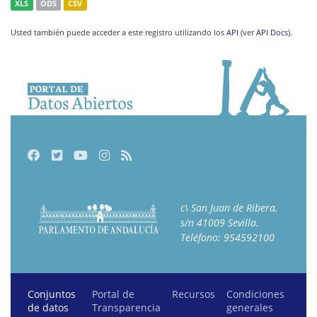
XLS
ODS
CSV
Usted también puede acceder a este registro utilizando los
API
(ver
API Docs
).
Facebook
Twitter
Youtube
Instagram
RSS
c\ San Juan de Ribera,
s/n 41009 Sevilla.
Teléfono: 954592100
(current)
Conjuntos
Portal de
Recursos
Condiciones
de datos
Transparencia
generales