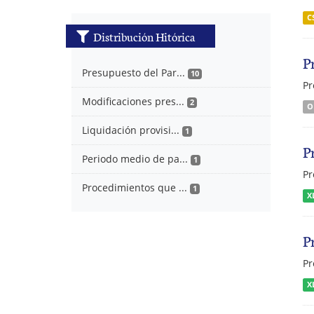
C
Distribución Hitórica
P
Presupuesto del Par...
10
Pr
Modificaciones pres...
2
O
Liquidación provisi...
1
P
Periodo medio de pa...
1
Pr
Procedimientos que ...
1
X
P
Pr
X