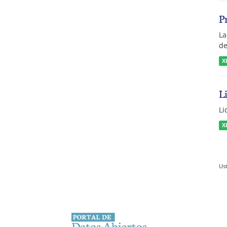
P
La
de
X
L
Li
X
Ust