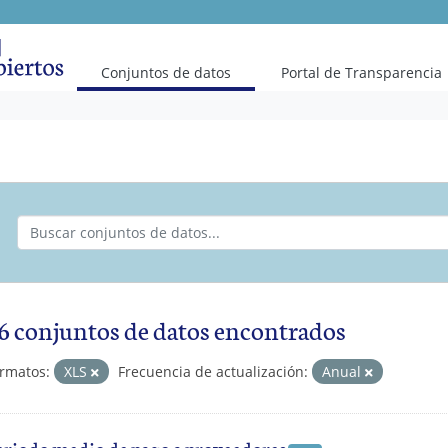
(current)
Conjuntos de datos
Portal de Transparencia
6 conjuntos de datos encontrados
rmatos:
XLS
Frecuencia de actualización:
Anual
eriodo medio de pago a proveedores