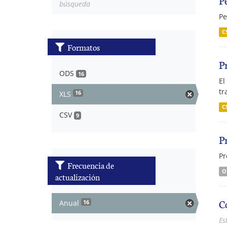
búsqueda
Pe
C
Formatos
P
ODS
16
El
tr
XLS
16
C
CSV
9
P
Pr
Frecuencia de
O
actualización
C
Anual
16
Es