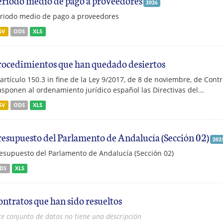
2026
riodo medio de pago a proveedores
SV
ODS
XLS
rocedimientos que han quedado desiertos
 artículo 150.3 in fine de la Ley 9/2017, de 8 de noviembre, de Contr
asponen al ordenamiento jurídico español las Directivas del...
SV
ODS
XLS
resupuesto del Parlamento de Andalucía (Sección 02)
202
esupuesto del Parlamento de Andalucía (Sección 02)
DS
XLS
ontratos que han sido resueltos
te conjunto de datos no tiene una descripción