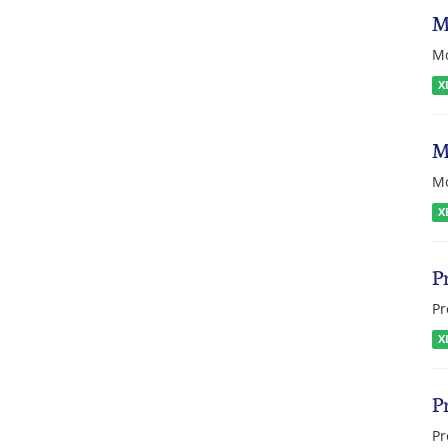
M
Mo
X
M
Mo
X
P
Pr
X
P
Pr