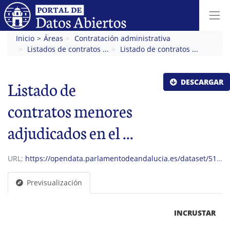
Inicio
Áreas
Contratación administrativa
Listados de contratos ...
Listado de contratos ...
DESCARGAR
Listado de
contratos menores
adjudicados en el ...
URL:
https://opendata.parlamentodeandalucia.es/dataset/5194cee2-f279-4285-a1f0-59ca95ef98ce/resource/eb110619-5916-4644-aa5c-cc2281081356/download/listado-contratos-menores-segundo-trimestre-2025.ods
Previsualización
INCRUSTAR